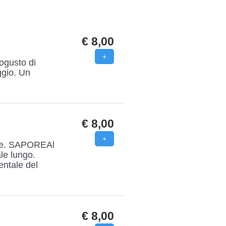
€ 8,00
rogusto di
ggio. Un
€ 8,00
che. SAPOREAl
ale lungo.
entale del
€ 8,00