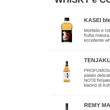
KASEI bl
Morbido e roto
frutta matura
eccellente wh
TENJAK
PROFUMOSento
palato delica
NOTETenjaku v
bacino di Kof
REMY MA