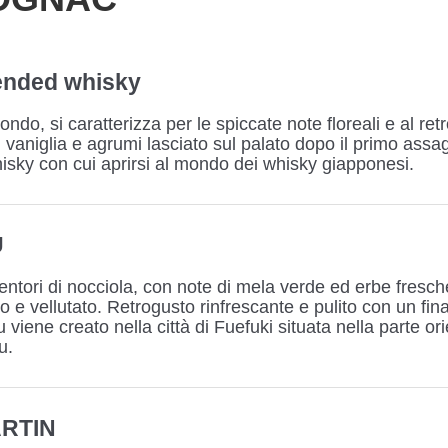
ended whisky
ndo, si caratterizza per le spiccate note floreali e al ret
, vaniglia e agrumi lasciato sul palato dopo il primo assa
isky con cui aprirsi al mondo dei whisky giapponesi.
U
ri di nocciola, con note di mela verde ed erbe fres
to e vellutato. Retrogusto rinfrescante e pulito con un fin
iene creato nella città di Fuefuki situata nella parte ori
u.
RTIN