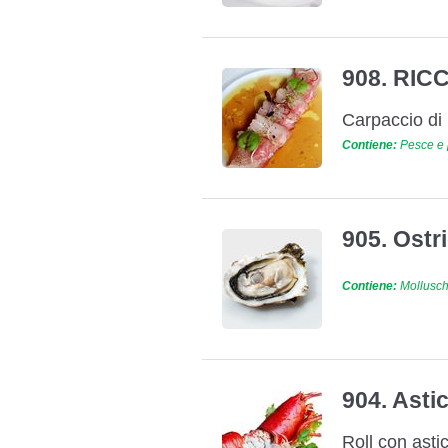
908. RIC
Carpaccio di 
Contiene:
Pesce e p
905. Ost
Contiene:
Molluschi
904. Asti
Roll con asti