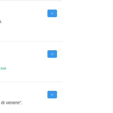
ù.
 soia
 di venere".