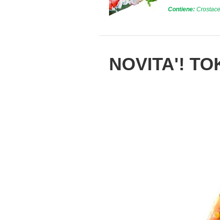
Contiene:
Crostacei
NOVITA'! T