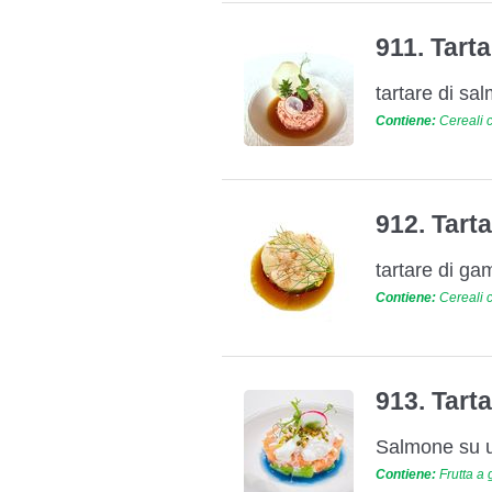
911. Tar
tartare di sa
Contiene:
Cereali c
912. Tar
tartare di ga
Contiene:
Cereali c
913. Tar
Salmone su un
Contiene:
Frutta a g