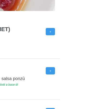
MET)
o, salsa ponzù
otti a base di