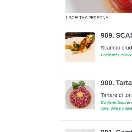
1 SCELTA A PERSONA
909. SCA
Scampo crudo
Contiene:
Crostacei
900. Tart
Tartare di to
Contiene:
Semi di s
uova, Soia e prodot