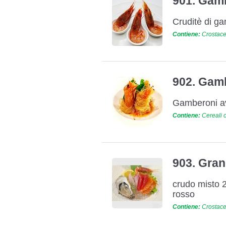
901. Gam
Cruditè di ga
Contiene:
Crostacei
902. Gamb
Gamberoni avv
Contiene:
Cereali c
903. Gra
crudo misto 2
rosso
Contiene:
Crostacei