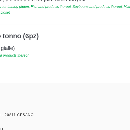
 containing gluten, Fish and products thereof, Soybeans and products thereof, Mil
actose)
 tonno (6pz)
gialle)
d products thereof
3 - 20811 CESANO
IT