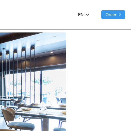
EN
Order
0