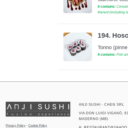
It contains:
Cereals
thereof (including l
194. Hoso
Tonno (pinne 
It contains:
Fish an
ANJI SUSHI - CHEN SRL
VIA DON LUIGI VIGANÒ, 9
MADERNO (MB)
Privacy Policy
-
Cookie Policy
H_RESTAURANT@YAHOO.