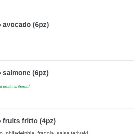
 avocado (6pz)
 salmone (6pz)
d products thereof
fruits fritto (4pz)
, philadelphia, fragola, salsa teriyaki