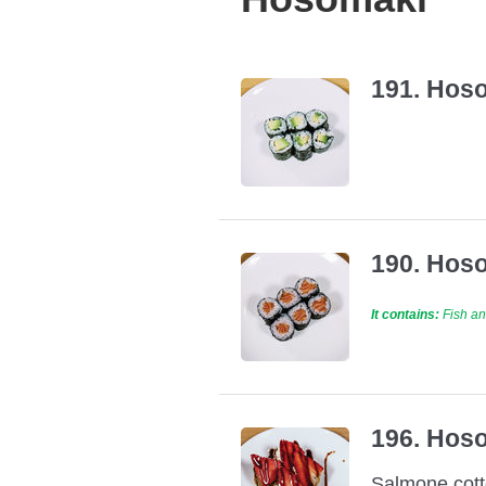
191. Hoso
190. Hoso
It contains:
Fish an
196. Hoso 
Salmone cotto