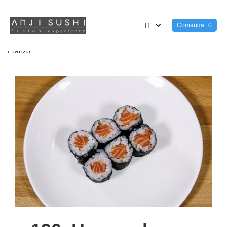
IT
Comanda
0
<
Pranzo