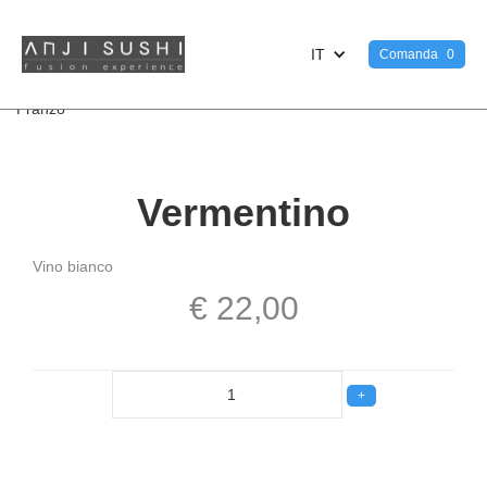
IT
Comanda
0
<
Pranzo
Vermentino
Vino bianco
€ 22,00