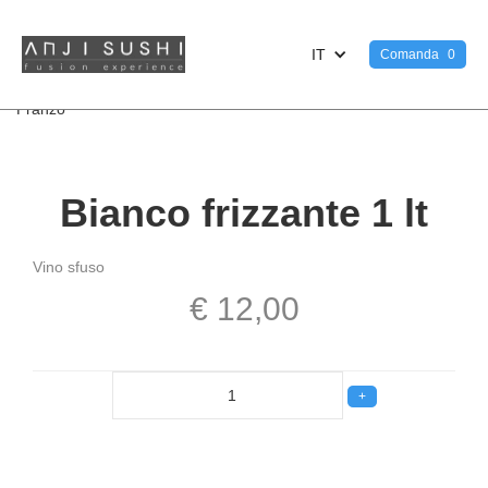
IT
Comanda
0
<
Pranzo
Bianco frizzante 1 lt
Vino sfuso
€ 12,00